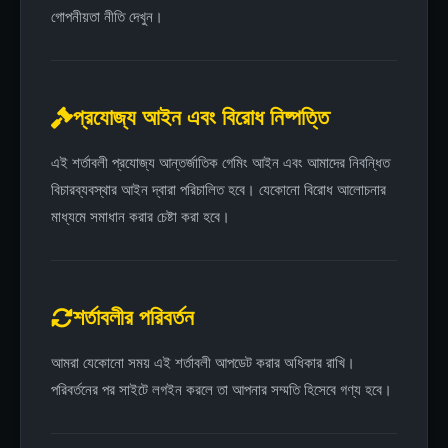
গোপনীয়তা নীতি দেখুন।
প্রযোজ্য আইন এবং বিরোধ নিষ্পত্তি
এই শর্তাবলী প্রযোজ্য আন্তর্জাতিক গেমিং আইন এবং আমাদের নিবন্ধিত
বিচারব্যবস্থার আইন দ্বারা পরিচালিত হবে। যেকোনো বিরোধ আলোচনার
মাধ্যমে সমাধান করার চেষ্টা করা হবে।
শর্তাবলীর পরিবর্তন
আমরা যেকোনো সময় এই শর্তাবলী আপডেট করার অধিকার রাখি।
পরিবর্তনের পর সাইটে লগইন করলে তা আপনার সম্মতি হিসেবে গণ্য হবে।