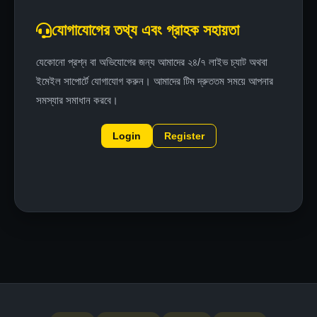
যোগাযোগের তথ্য এবং গ্রাহক সহায়তা
যেকোনো প্রশ্ন বা অভিযোগের জন্য আমাদের ২৪/৭ লাইভ চ্যাট অথবা
ইমেইল সাপোর্টে যোগাযোগ করুন। আমাদের টিম দ্রুততম সময়ে আপনার
সমস্যার সমাধান করবে।
Login
Register