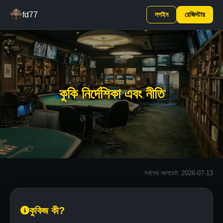
fd77
লগইন
রেজিস্টার
কুকি নির্দেশিকা এবং নীতি
সর্বশেষ আপডেট: 2026-07-13
কুকিজ কী?