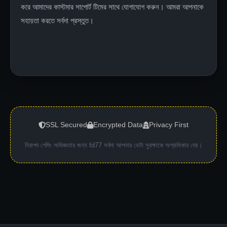
করে আমাদের কাস্টমার সাপোর্ট টিমের সাথে যোগাযোগ করুন। আমরা আপনাকে
সহায়তা করতে সর্বদা প্রস্তুত।
SSL Secured
Encrypted Data
Privacy First
নিরাপদ গেমিং অভিজ্ঞতার জন্য fd77 সর্বদা আপনার ডেটা সুরক্ষাকে অগ্রাধিকার দেয়।