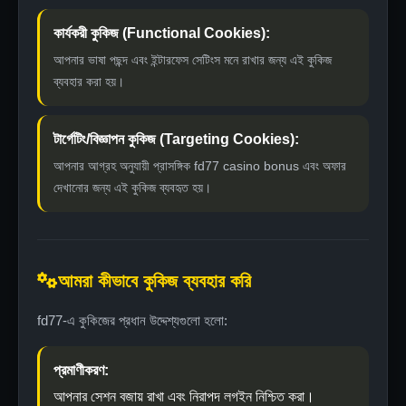
কার্যকরী কুকিজ (Functional Cookies):
আপনার ভাষা পছন্দ এবং ইন্টারফেস সেটিংস মনে রাখার জন্য এই কুকিজ
ব্যবহার করা হয়।
টার্গেটিং/বিজ্ঞাপন কুকিজ (Targeting Cookies):
আপনার আগ্রহ অনুযায়ী প্রাসঙ্গিক fd77 casino bonus এবং অফার
দেখানোর জন্য এই কুকিজ ব্যবহৃত হয়।
আমরা কীভাবে কুকিজ ব্যবহার করি
fd77-এ কুকিজের প্রধান উদ্দেশ্যগুলো হলো:
প্রমাণীকরণ:
আপনার সেশন বজায় রাখা এবং নিরাপদ লগইন নিশ্চিত করা।