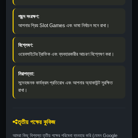
পছন্দ সংরক্ষণ:
আপনার প্রিয় Slot Games এবং ভাষা নির্বাচন মনে রাখা।
বিশ্লেষণ:
ওয়েবসাইটের ট্রাফিক এবং ব্যবহারকারীর আচরণ বিশ্লেষণ করা।
নিরাপত্তা:
সন্দেহজনক কার্যক্রম প্রতিরোধ এবং আপনার অ্যাকাউন্ট সুরক্ষিত
রাখা।
তৃতীয় পক্ষের কুকিজ
আমরা কিছু বিশ্বস্ত তৃতীয় পক্ষের পরিষেবা ব্যবহার করি (যেমন Google