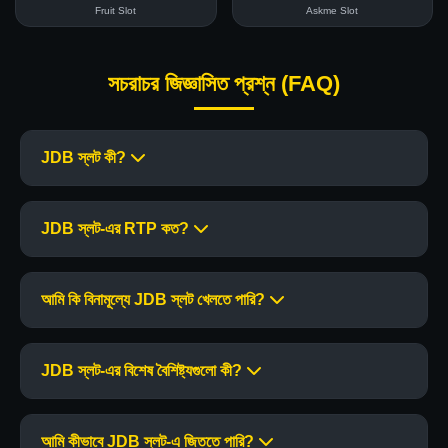
Fruit Slot
Askme Slot
সচরাচর জিজ্ঞাসিত প্রশ্ন (FAQ)
JDB স্লট কী?
JDB স্লট-এর RTP কত?
আমি কি বিনামূল্যে JDB স্লট খেলতে পারি?
JDB স্লট-এর বিশেষ বৈশিষ্ট্যগুলো কী?
আমি কীভাবে JDB স্লট-এ জিততে পারি?