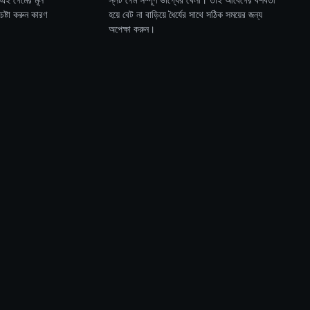
ো এই গেমের মূল
স্লট গেম সম্পূর্ণ ভাগ্যের খেলা। তাই আবেগের বশবর্তী
ষ্টা করুন কারণ
হয়ে বেট না বাড়িয়ে ধৈর্যের সাথে সঠিক সময়ের জন্য
।
অপেক্ষা করুন।