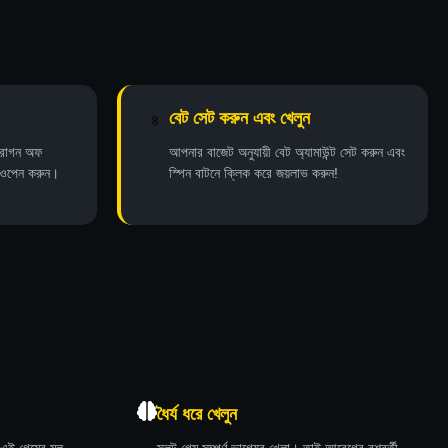
বেট সেট করুন এবং খেলুন
৪
ড্রাগন অফ
আপনার বাজেট অনুযায়ী বেট অ্যামাউন্ট সেট করুন এবং
ি ওপেন করুন।
স্পিন বাটনে ক্লিক করে জয়লাভ করুন!
ধৈর্য ধরে খেলুন