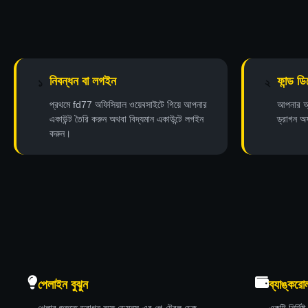
নিবন্ধন বা লগইন
ফান্ড ড
১
২
প্রথমে fd77 অফিসিয়াল ওয়েবসাইটে গিয়ে আপনার
আপনার অ্
একাউন্ট তৈরি করুন অথবা বিদ্যমান একাউন্টে লগইন
ড্রাগন অ
করুন।
পেলাইন বুঝুন
ব্যাঙ্করোল