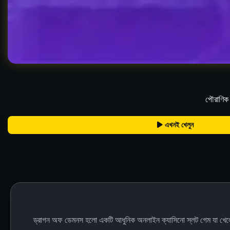
পৌরাণিক 
এখনই খেলুন
ড্রাগন অফ ডেমনস হলো একটি আধুনিক অনলাইন ক্যাসিনো স্লট গেম যা খেলোয়া