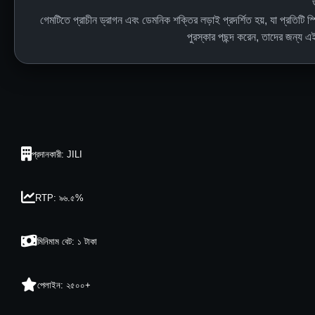
গেমটিতে প্রাচীন ড্রাগন এবং ডেমনিক শক্তির লড়াই প্রদর্শিত হয়, যা প্রতিটি স
পুরস্কার পছন্দ করেন, তাদের জন্য 
প্রদানকারী: JILI
RTP: ৯৬.৫%
মিনিমাম বেট: ১ টাকা
পেলাইন: ২৫০০+