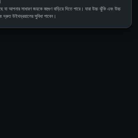
।
ে যা আপনার সাধারণ জয়কে বহুগুণ বাড়িয়ে দিতে পারে। যারা উচ্চ ঝুঁকি এবং উচ্চ
 দ্রুত উইথড্রয়ালের সুবিধা পাবেন।