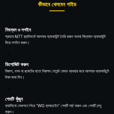
কীভাবে খেলবেন গাইড
১
নিবন্ধন ও লগইন
প্রথমে fd77 প্ল্যাটফর্মে আপনার অ্যাকাউন্ট তৈরি করুন অথবা বিদ্যমান অ্যাকাউন্ট
দিয়ে লগইন করুন।
২
ডিপোজিট করুন
বিকাশ, নগদ বা রকেটের মতো নিরাপদ পেমেন্ট মেথড ব্যবহার করে আপনার অ্যাকাউন্টে
টাকা জমা দিন।
৩
গেমটি খুঁজুন
ক্যাসিনো সেকশনে গিয়ে "WG ব্লকচেইন" গেমটি সার্চ করুন এবং গেমটি চালু
করুন।