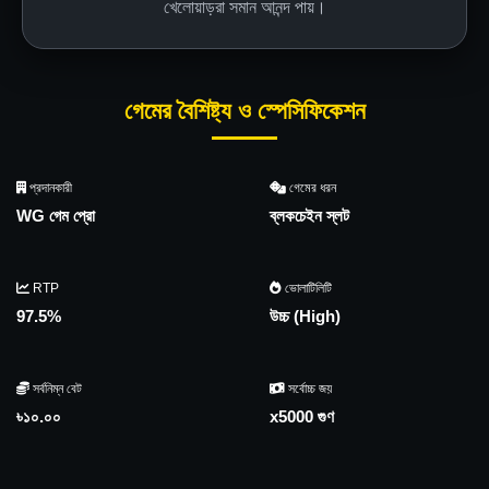
খেলোয়াড়রা সমান আনন্দ পায়।
গেমের বৈশিষ্ট্য ও স্পেসিফিকেশন
প্রদানকারী
গেমের ধরন
WG গেম প্রো
ব্লকচেইন স্লট
RTP
ভোলাটিলিটি
97.5%
উচ্চ (High)
সর্বনিম্ন বেট
সর্বোচ্চ জয়
৳১০.০০
x5000 গুণ