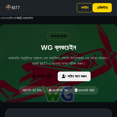
fd77
লগইন
রেজিস্টার
হোম
>
ক্যাসিনো
>
WG ব্লকচেইন
বড় জয়ের সুযোগ
WG ব্লকচেইন
ব্লকচেইন প্রযুক্তির স্বচ্ছতা এবং ক্যাসিনো গেমসের উত্তেজনার এক অনন্য সমন্বয়।
আজই fd77-এ আপনার ভাগ্য পরীক্ষা করুন।
এখনই খেলুন
সাইন আপ করুন
RTP: 97.5%
ভোলাটিলিটি: উচ্চ
প্রদানকারী: WG