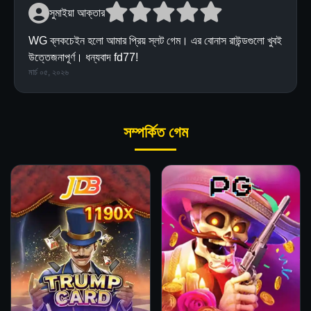
সুমাইয়া আক্তার
WG ব্লকচেইন হলো আমার প্রিয় স্লট গেম। এর বোনাস রাউন্ডগুলো খুবই
উত্তেজনাপূর্ণ। ধন্যবাদ fd77!
মার্চ ০৫, ২০২৬
সম্পর্কিত গেম