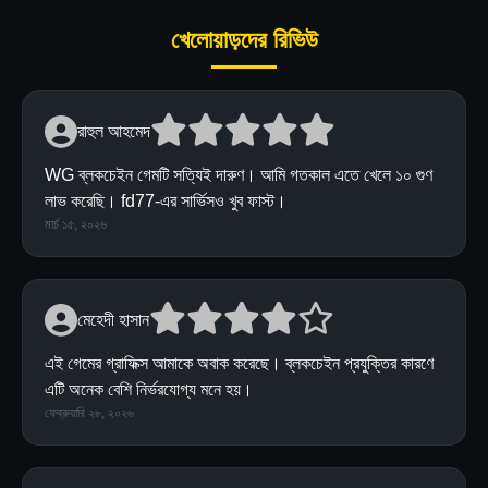
খেলোয়াড়দের রিভিউ
রাহুল আহমেদ
WG ব্লকচেইন গেমটি সত্যিই দারুণ। আমি গতকাল এতে খেলে ১০ গুণ
লাভ করেছি। fd77-এর সার্ভিসও খুব ফাস্ট।
মার্চ ১৫, ২০২৬
মেহেদী হাসান
এই গেমের গ্রাফিক্স আমাকে অবাক করেছে। ব্লকচেইন প্রযুক্তির কারণে
এটি অনেক বেশি নির্ভরযোগ্য মনে হয়।
ফেব্রুয়ারি ২৮, ২০২৬