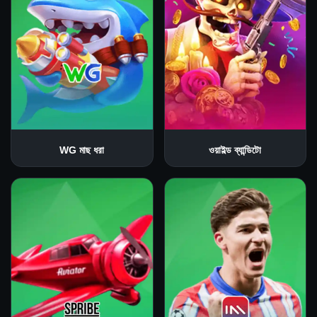
WG মাছ ধরা
ওয়াইল্ড ব্যান্ডিটো