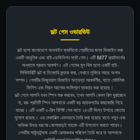
ভল্ট গেম ওভারভিউ
ভল্ট হলো বাংলাদেশে অনলাইন ক্যাসিনো প্রেমীদের জন্য ডিজাইন করা
একটি আধুনিক এবং হাই-ডেফিনিশন স্লট গেম। এটি
fd77
প্ল্যাটফর্মের
অন্যতম প্রধান আকর্ষণ। এই গেমের মূল থিম হলো একটি হাই-
সিকিউরিটি ভল্ট বা তিজোরি ক্র্যাক করা, যেখানে লুকিয়ে আছে অগাধ
সম্পদ। গেমটির ভিজ্যুয়াল ডিজাইন অত্যন্ত আকর্ষণীয়, যাতে মেটালিক
ফিনিশ এবং নিয়ন আলোর সংমিশ্রণ ব্যবহার করা হয়েছে।
ভল্ট গেমে আপনি যখন স্পিন শুরু করবেন, তখন আপনি কেবল রিল ঘুরাচ্ছেন
না, বরং প্রতিটি স্পিন আপনাকে একটি বড় জ্যাকপটের কাছাকাছি নিয়ে
যাচ্ছে। এটি একটি ৫-রিল বিশিষ্ট গেম যাতে ২৪৩টি ভিন্ন উপায়ে জেতার
সুযোগ রয়েছে। এর মেকানিক্স এমনভাবে তৈরি করা হয়েছে যাতে নতুন এবং
অভিজ্ঞ উভয় ধরণের খেলোয়াড়ই সহজে এটি উপভোগ করতে পারেন।
গেমটির সাউন্ডট্র্যাক একটি রোমাঞ্চকর পরিবেশ তৈরি করে যা আপনাকে