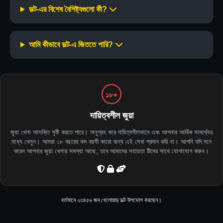
ভল্ট-এর বিশেষ বৈশিষ্ট্যগুলো কী?
আমি কীভাবে ভল্ট-এ জিততে পারি?
১৮+
দায়িত্বশীল জুয়া
জুয়া খেলা আসক্তি সৃষ্টি করতে পারে। অনুগ্রহ করে দায়িত্বশীলভাবে এবং আপনার আর্থিক সামর্থ্যের
মধ্যে খেলুন। আমরা ১৮ বছরের কম বয়সী কারো জন্য এই সেবা প্রদান করি না। আপনি যদি মনে
করেন আপনার জুয়া খেলার সমস্যা আছে, তবে আমাদের সহায়তা টিমের সাথে যোগাযোগ করুন।
বর্তমানে ২৩৪৫৬ জন খেলোয়াড় ভল্ট উপভোগ করছেন।