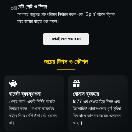
বেট সেট ও স্পিন
০৪
আপনার পছন্দের বেট পরিমাণ নির্ধারণ করুন এবং 'Spin' বাটনে ক্লিক
করে জয়ের যাত্রা শুরু করুন।
এখনই খেলা শুরু করুন
জয়ের টিপস ও কৌশল
বাজেট ব্যবস্থাপনা
বোনাস ব্যবহার
খেলার আগে একটি নির্দিষ্ট বাজেট
fd77-এর দেওয়া ফ্রি স্পিন এবং
নির্ধারণ করুন। কখনো বাজেটের
ডিপোজিট বোনাসগুলোর পূর্ণ সুবিধা
বাইরে গিয়ে বেশি টাকা বেট ধরবেন
নিন যাতে আপনার জয়ের সম্ভাবনা
না।
বাড়ে।