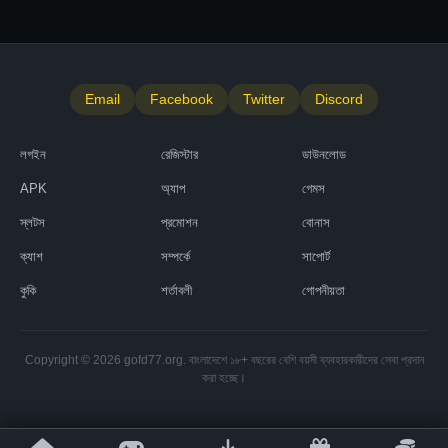
Email
Facebook
Twitter
Discord
লগইন
রেজিস্টার
ডাউনলোড
APK
অ্যাপ
গেমস
স্লটস
প্রমোশন
বোনাস
ক্যাশ
সম্পর্কে
সাপোর্ট
কুকি
শর্তাবলী
গোপনীয়তা
Copyright © 2026 gofd77.org. বাংলাদেশে ১৮+ বছরের বেশি বয়সী ব্যবহারকারীদের সেবা প্রদান
করা হচ্ছে।