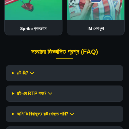
Spribe ব্লকচেইন
IM খেলাধুলা
সচরাচর জিজ্ঞাসিত প্রশ্ন (FAQ)
ভল্ট কী?
ভল্ট-এর RTP কত?
আমি কি বিনামূল্যে ভল্ট খেলতে পারি?