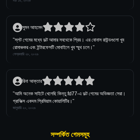
মার্চ ১৫, ২০২৬
সুমন আহমেদ
"স্লট গেমের মধ্যে ভল্ট আমার সবথেকে প্রিয়। এর বোনাস রাউন্ডগুলো খুব
রোমাঞ্চকর এবং ইন্টারফেসটি মোবাইলে খুব স্মুথ চলে।"
ফেব্রুয়ারি ২৮, ২০২৬
রিনা আক্তার
"আমি অনেক সাইটে খেলেছি কিন্তু fd77-এ ভল্ট গেমের অভিজ্ঞতা সেরা।
গ্রাফিক্স একদম প্রিমিয়াম কোয়ালিটির।"
জানুয়ারি ২০, ২০২৬
সম্পর্কিত গেমসমূহ