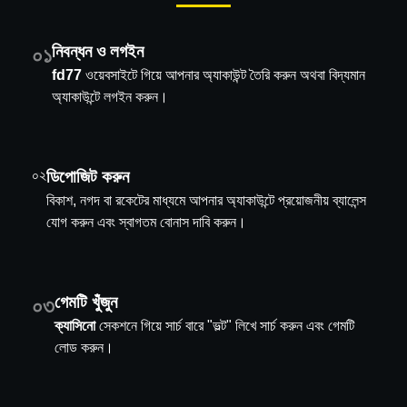
নিবন্ধন ও লগইন
০১
fd77
ওয়েবসাইটে গিয়ে আপনার অ্যাকাউন্ট তৈরি করুন অথবা বিদ্যমান
অ্যাকাউন্টে লগইন করুন।
০২
ডিপোজিট করুন
বিকাশ, নগদ বা রকেটের মাধ্যমে আপনার অ্যাকাউন্টে প্রয়োজনীয় ব্যালেন্স
যোগ করুন এবং স্বাগতম বোনাস দাবি করুন।
গেমটি খুঁজুন
০৩
ক্যাসিনো
সেকশনে গিয়ে সার্চ বারে "ভল্ট" লিখে সার্চ করুন এবং গেমটি
লোড করুন।