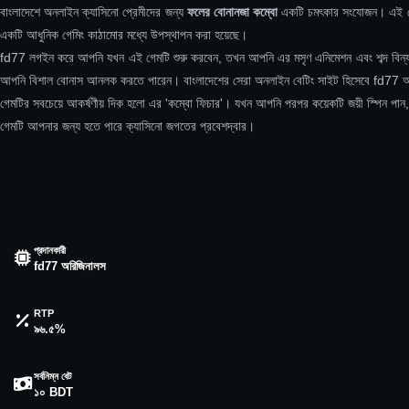
বাংলাদেশে অনলাইন ক্যাসিনো প্রেমীদের জন্য
ফলের বোনানজা কম্বো
একটি চমৎকার সংযোজন। এই গেমটি
একটি আধুনিক গেমিং কাঠামোর মধ্যে উপস্থাপন করা হয়েছে।
fd77 লগইন করে আপনি যখন এই গেমটি শুরু করবেন, তখন আপনি এর মসৃণ এনিমেশন এবং শব্দ বিন্যাসে 
আপনি বিশাল বোনাস আনলক করতে পারেন। বাংলাদেশের সেরা অনলাইন বেটিং সাইট হিসেবে fd77 আপনাক
গেমটির সবচেয়ে আকর্ষণীয় দিক হলো এর 'কম্বো ফিচার'। যখন আপনি পরপর কয়েকটি জয়ী স্পিন পান, ত
গেমটি আপনার জন্য হতে পারে ক্যাসিনো জগতের প্রবেশদ্বার।
প্রদানকারী
fd77 অরিজিনালস
RTP
৯৬.৫%
সর্বনিম্ন বেট
১০ BDT