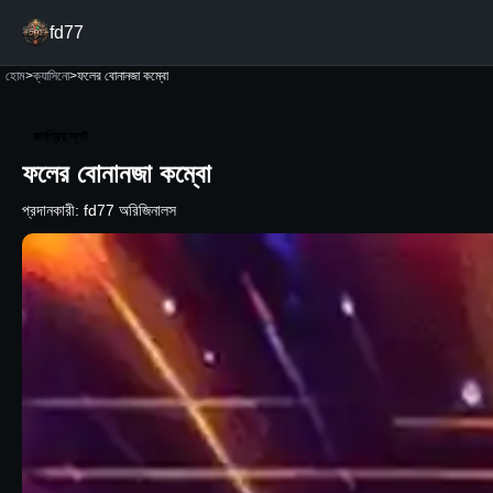
fd77
হোম
>
ক্যাসিনো
>
ফলের বোনানজা কম্বো
জনপ্রিয় স্লট
ফলের বোনানজা কম্বো
প্রদানকারী: fd77 অরিজিনালস