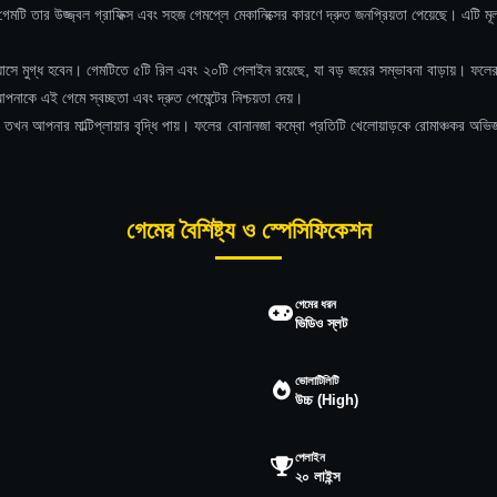
 তার উজ্জ্বল গ্রাফিক্স এবং সহজ গেমপ্লে মেকানিক্সের কারণে দ্রুত জনপ্রিয়তা পেয়েছে। এটি মূল
মুগ্ধ হবেন। গেমটিতে ৫টি রিল এবং ২০টি পেলাইন রয়েছে, যা বড় জয়ের সম্ভাবনা বাড়ায়। ফলের বোনা
ে এই গেমে স্বচ্ছতা এবং দ্রুত পেমেন্টের নিশ্চয়তা দেয়।
খন আপনার মাল্টিপ্লায়ার বৃদ্ধি পায়। ফলের বোনানজা কম্বো প্রতিটি খেলোয়াড়কে রোমাঞ্চকর অভি
গেমের বৈশিষ্ট্য ও স্পেসিফিকেশন
গেমের ধরন
ভিডিও স্লট
ভোলাটিলিটি
উচ্চ (High)
পেলাইন
২০ লাইন্স