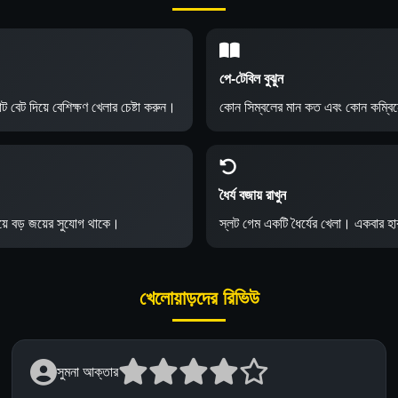
পে-টেবিল বুঝুন
 বেট দিয়ে বেশিক্ষণ খেলার চেষ্টা করুন।
কোন সিম্বলের মান কত এবং কোন কম্বি
ধৈর্য বজায় রাখুন
চেয়ে বড় জয়ের সুযোগ থাকে।
স্লট গেম একটি ধৈর্যের খেলা। একবার হার
খেলোয়াড়দের রিভিউ
সুমনা আক্তার