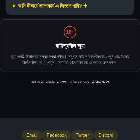
আমি কীভাবে ট্রাম্পকার্ড-এ জিততে পারি?
18+
দায়িত্বশীল জুয়া
জুয়া একটি বিনোদনের মাধ্যম হওয়া উচিত। অনুগ্রহ করে দায়িত্বশীলভাবে খেলুন এবং নিজের
আর্থিক সীমার মধ্যে থাকুন। সহায়তা পেতে আমাদের
হেল্পলাইন
চেক করুন।
মোট সক্রিয় খেলোয়াড়: 26522 | আপডেট করা হয়েছে: 2026-03-22
Email
Facebook
Twitter
Discord