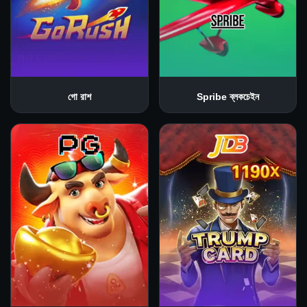
গো রাশ
Spribe ব্লকচেইন