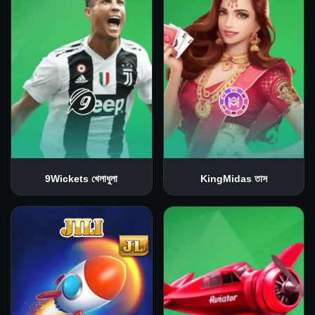
9Wickets খেলাধুলা
KingMidas তাস