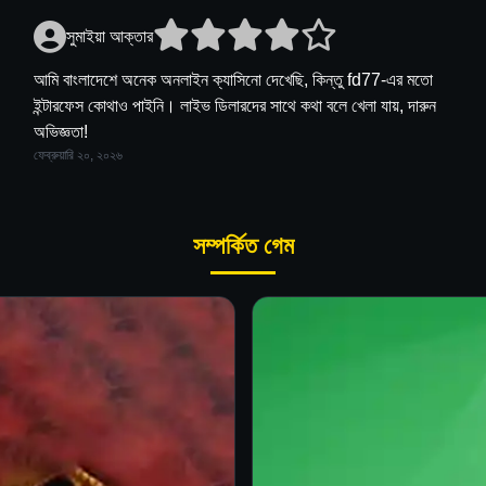
সুমাইয়া আক্তার
আমি বাংলাদেশে অনেক অনলাইন ক্যাসিনো দেখেছি, কিন্তু fd77-এর মতো
ইন্টারফেস কোথাও পাইনি। লাইভ ডিলারদের সাথে কথা বলে খেলা যায়, দারুন
অভিজ্ঞতা!
ফেব্রুয়ারি ২০, ২০২৬
সম্পর্কিত গেম