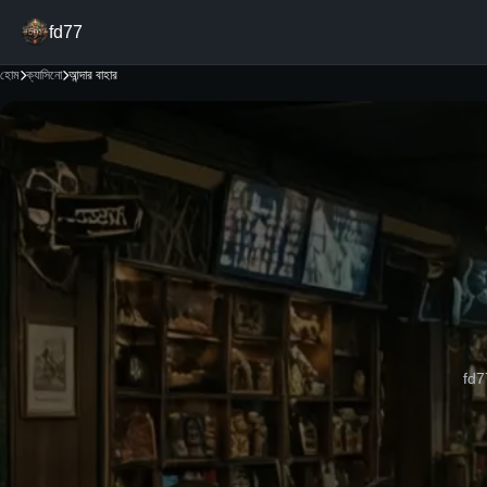
fd77
হোম
ক্যাসিনো
আন্দার বাহার
fd77