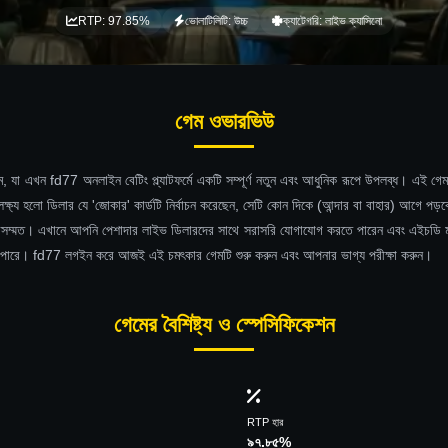
RTP: 97.85%
ভোলাটিলিটি: উচ্চ
ক্যাটেগরি: লাইভ ক্যাসিনো
গেম ওভারভিউ
, যা এখন fd77 অনলাইন বেটিং প্ল্যাটফর্মে একটি সম্পূর্ণ নতুন এবং আধুনিক রূপে উপলব্ধ। এই গে
ূল লক্ষ্য হলো ডিলার যে 'জোকার' কার্ডটি নির্বাচন করেছেন, সেটি কোন দিকে (আন্দার বা বাহার) আগে প
সম্মত। এখানে আপনি পেশাদার লাইভ ডিলারদের সাথে সরাসরি যোগাযোগ করতে পারেন এবং এইচডি মানের 
হতে পারে। fd77 লগইন করে আজই এই চমৎকার গেমটি শুরু করুন এবং আপনার ভাগ্য পরীক্ষা করুন।
গেমের বৈশিষ্ট্য ও স্পেসিফিকেশন
RTP হার
৯৭.৮৫%