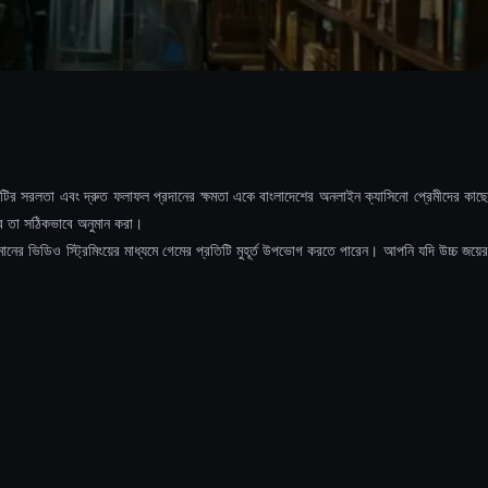
মটির সরলতা এবং দ্রুত ফলাফল প্রদানের ক্ষমতা একে বাংলাদেশের অনলাইন ক্যাসিনো প্রেমীদের কাছে
ড়বে তা সঠিকভাবে অনুমান করা।
ভিডিও স্ট্রিমিংয়ের মাধ্যমে গেমের প্রতিটি মুহূর্ত উপভোগ করতে পারেন। আপনি যদি উচ্চ জয়ের