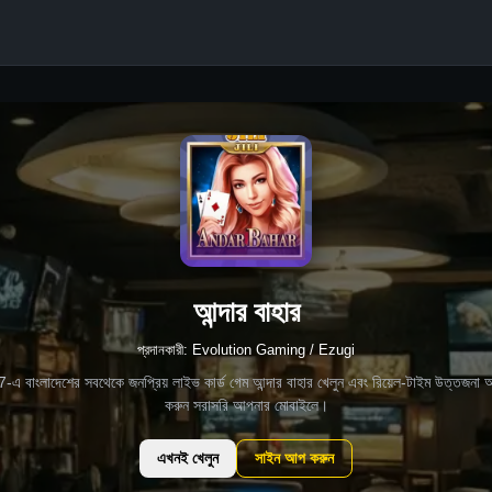
আন্দার বাহার
প্রদানকারী: Evolution Gaming / Ezugi
-এ বাংলাদেশের সবথেকে জনপ্রিয় লাইভ কার্ড গেম আন্দার বাহার খেলুন এবং রিয়েল-টাইম উত্তজনা 
করুন সরাসরি আপনার মোবাইলে।
এখনই খেলুন
সাইন আপ করুন