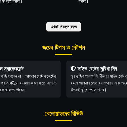
স সংগ্রহ করুন।
করুন।
এখনই নিবন্ধন করুন
জয়ের টিপস ও কৌশল
ল ম্যানেজমেন্ট
সাইড বেটের সুবিধা নিন
া বাজি ধরবেন না। আপনার মোট বাজেটের
মূল বাজির পাশাপাশি বিভিন্ন সাইড বেট বা 
্রতি রাউন্ডে ব্যবহার করুন যাতে আপনি
ধরলে আপনার জেতার সম্ভাবনা এবং জয়ে
় টিকে থাকতে পারেন।
উভয়ই বৃদ্ধি পেতে পারে।
খেলোয়াড়দের রিভিউ