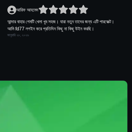
আরিফ আহমেদ
আন্দার বাহার গেমটি খেলা খুব সহজ। যারা নতুন তাদের জন্য এটি পারফেক্ট।
আমি fd77 লগইন করে প্রতিদিন কিছু না কিছু উইন করছি।
জানুয়ারি ২৮, ২০২৬